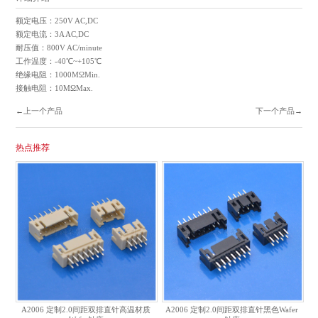
额定电压：250V AC,DC
额定电流：3A AC,DC
耐压值：800V AC/minute
工作温度：-40℃~+105℃
绝缘电阻：1000MΩMin.
接触电阻：10MΩMax.
←上一个产品
下一个产品→
热点推荐
A2006 定制2.0间距双排直针高温材质
A2006 定制2.0间距双排直针黑色Wafer