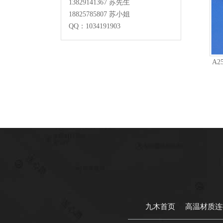
13829141367 苏先生
18825785807 苏小姐
QQ：
1034191903
A2
九木首页
高温材质连