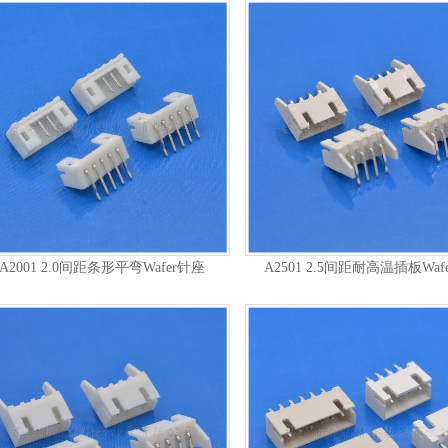
A2001 2.0间距条形平弯Wafer针座
A2501 2.5间距耐高温插板Waf