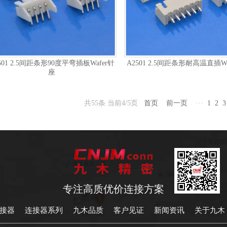
501 2.5间距条形90度平弯插板Wafer针
A2501 2.5间距条形耐高温直插Wa
座
共55条 当前4/5页
首页
前一页
···
1
2
3
专注高质优价连接方案
接器
连接器系列
九木品质
客户见证
新闻资讯
关于九木