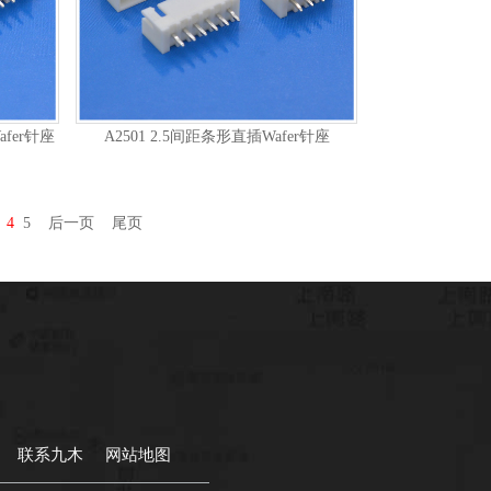
fer针座
A2501 2.5间距条形直插Wafer针座
4
5
后一页
尾页
联系九木
网站地图