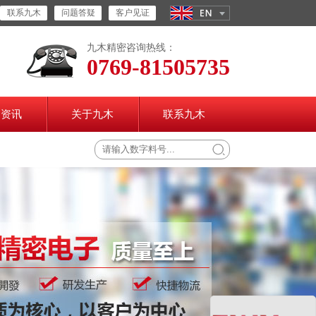
联系九木
问题答疑
客户见证
九木精密咨询热线：
0769-81505735
闻资讯
关于九木
联系九木