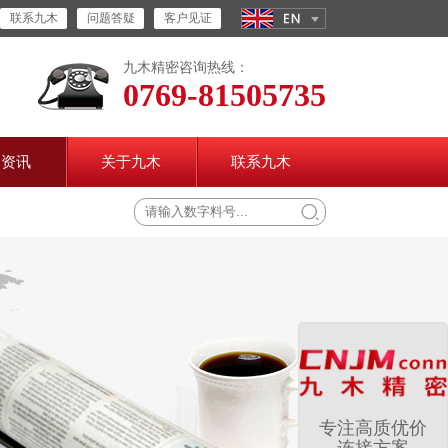
联系九木
问题答疑
客户见证
九木精密咨询热线：
0769-81505735
闻资讯
关于九木
联系九木
专注高质优价